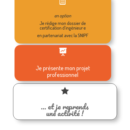

en option
Je rédige mon dossier de
certification d’ingénieur·e
en partenariat avec la SNIPF

Je présente mon projet
professionnel

… et je reprends
une activité !