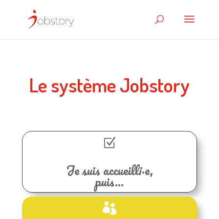
Le système Jobstory
Z
Je suis accueilli·e,
puis…
