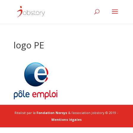
logo PE
Réalisé par la
Fondation Norsys
& l'association Jobstory © 2019 -
Mentions légales