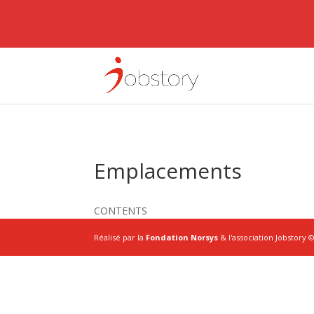
Emplacements
CONTENTS
Réalisé par la
Fondation Norsys
& l'association Jobstory 