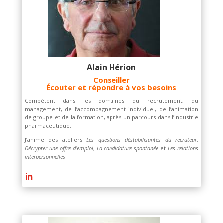
Alain Hérion
Conseiller
Écouter et répondre à vos besoins
Compétent dans les domaines du recrutement, du
management, de l’accompagnement individuel, de l’animation
de groupe et de la formation, après un parcours dans l’industrie
pharmaceutique.
J’anime des ateliers
Les questions déstabilisantes du recruteur
,
Décrypter une offre d’emploi
,
La candidature spontanée
et
Les relations
interpersonnelles
.